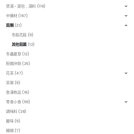
煲湯 - 湯包﹑湯料
(116)
中藥材
(167)
菇類
(21)
冬菇花菇
(9)
其他菇菌
(12)
冬蟲夏草
(12)
粉類沖劑
(25)
花茶
(47)
茶葉
(9)
急凍商品
(16)
零食小食
(59)
調味料
(28)
臘味
(9)
糖類
(7)