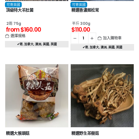
可寄英國
可寄英國
頂級特大羊肚菌
精選香濃姬松茸
2兩 75g
半斤 300g
from
$
160.00
$
110.00
選擇規格
加入購物車
✔寄
,
加拿大
,
澳洲
,
美國
,
英國
✔寄
,
加拿大
,
澳洲
,
美國
,
英國
精選大猴頭菇
精選野生茶樹菇