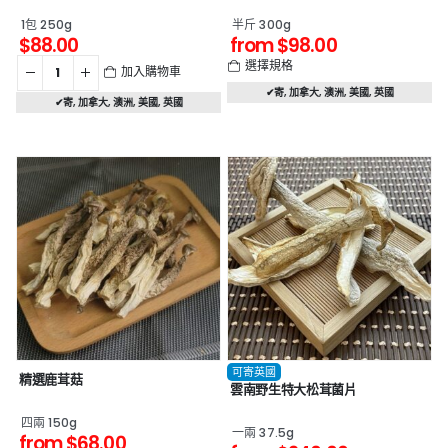
1包 250g
半斤 300g
$
88.00
from
$
98.00
選擇規格
加入購物車
✔寄
,
加拿大
,
澳洲
,
美國
,
英國
✔寄
,
加拿大
,
澳洲
,
美國
,
英國
可寄英國
精選鹿茸菇
雲南野生特大松茸菌片
四兩 150g
一兩 37.5g
from
$
68.00