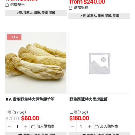
from
$
240.00
選擇規格
選擇規格
✔寄
,
加拿大
,
澳洲
,
美國
,
英國
✔寄
,
加拿大
,
澳洲
,
美國
,
英國
-14%
8 A 貴州野生特大原色靚竹笙
野生西藏特大黑虎掌菌
1兩 (37.5g)
二兩(75g)
$
60.00
$
180.00
$
70.00
加入購物車
加入購物車