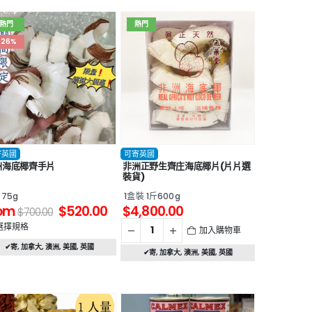
熱門
熱門
-26%
寄英國
可寄英國
洲海底椰齊手片
非洲正野生齊庄海底椰片(片片選
裝貨)
 75g
1盒裝 1斤600g
om
$
520.00
$
4,800.00
$
700.00
選擇規格
加入購物車
✔寄
,
加拿大
,
澳洲
,
美國
,
英國
✔寄
,
加拿大
,
澳洲
,
美國
,
英國