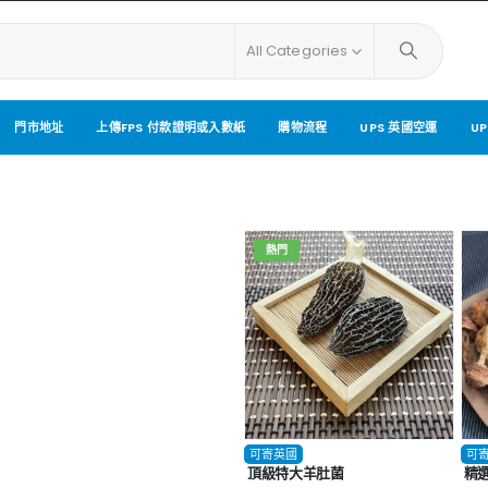
All Categories
門市地址
上傳FPS 付款證明或入數紙
購物流程
UPS 英國空運
U
熱門
可寄英國
可
頂級特大羊肚菌
精