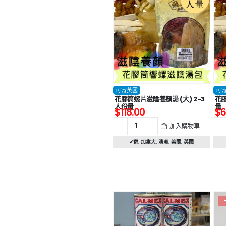
可寄英國
可
花膠筒螺片滋陰養顏湯 (大) 2-3
花膠
人份量
量
$
118.00
$
6
加入購物車
✔寄
,
加拿大
,
澳洲
,
美國
,
英國