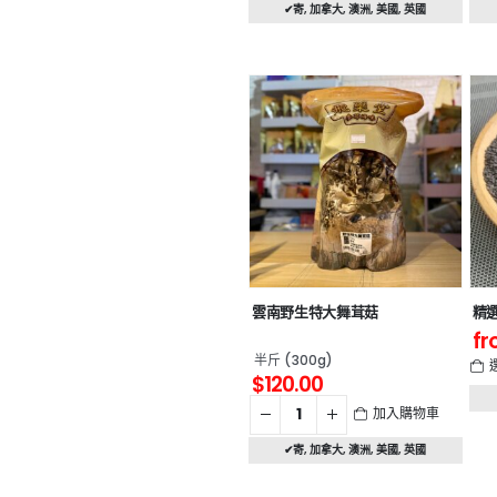
✔寄
,
加拿大
,
澳洲
,
美國
,
英國
雲南野生特大舞茸菇
精
fr
半斤 (300g)
$
120.00
加入購物車
✔寄
,
加拿大
,
澳洲
,
美國
,
英國