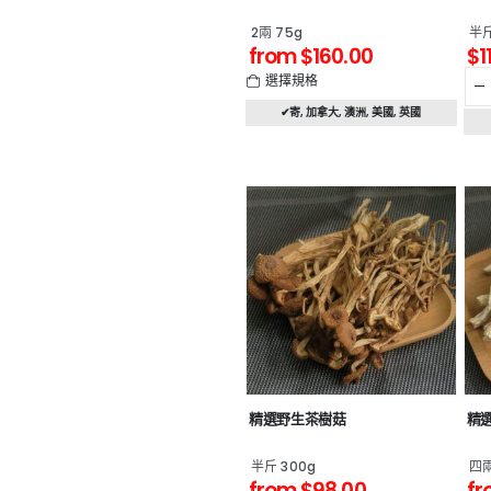
2兩 75g
半斤
from
$
160.00
$
1
選擇規格
✔寄
,
加拿大
,
澳洲
,
美國
,
英國
精選野生茶樹菇
精
半斤 300g
四兩
from
$
98.00
fr