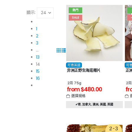
熱門
顯示:
SALE
1
2
3
...
13
14
可寄英國
可
非洲正野生海底椰片
正
15
16
2兩 75g
2兩
from
$
480.00
fr
選擇規格
✔寄
,
加拿大
,
澳洲
,
美國
,
英國