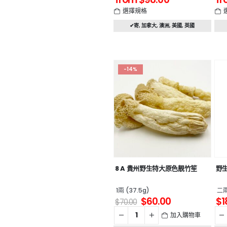
選擇規格
✔寄
,
加拿大
,
澳洲
,
美國
,
英國
-14%
8 A 貴州野生特大原色靚竹笙
野
1兩 (37.5g)
二兩
$
60.00
$
1
$
70.00
加入購物車