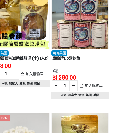
寄英國
可寄英國
筒螺片滋陰養顏湯 (小) 1人份
車輪牌1.5頭鮑魚
8.00
1罐
加入購物車
$
1,280.00
✔寄
,
加拿大
,
澳洲
,
美國
,
英國
加入購物車
✔寄
,
加拿大
,
澳洲
,
美國
,
英國
-20%