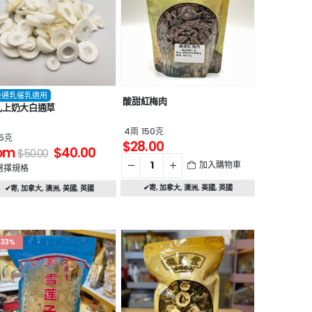
後通乳催乳適用
酸甜紅梅肉
乳上奶大白通草
4兩 150克
.5克
$
28.00
om
$
40.00
$
50.00
加入購物車
選擇規格
✔寄
,
加拿大
,
澳洲
,
美國
,
英國
✔寄
,
加拿大
,
澳洲
,
美國
,
英國
-33%