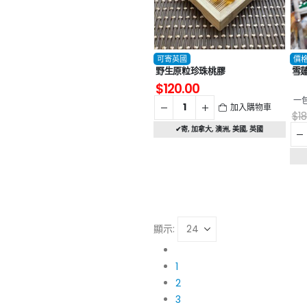
可寄英國
價格
野生原粒珍珠桃膠
雪
$
120.00
一
加入購物車
$
18
✔寄
,
加拿大
,
澳洲
,
美國
,
英國
顯示:
1
2
3