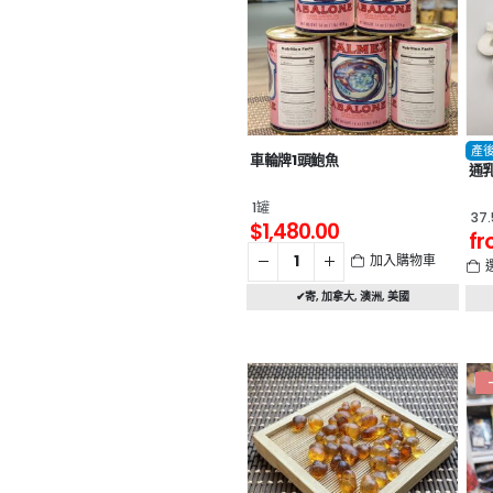
產
車輪牌1頭鮑魚
通
1罐
37
$
1,480.00
fr
加入購物車
✔寄
,
加拿大
,
澳洲
,
美國