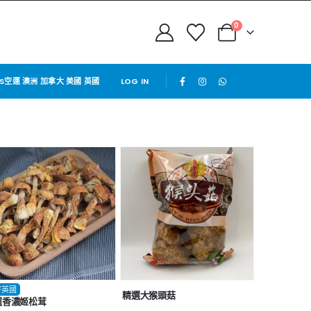
0
PS空運 澳洲 加拿大 美國 英國
LOG IN
寄英國
精選大猴頭菇
選香濃姬松茸