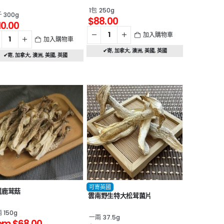
1包 250g
 300g
$
88.00
10.00
加入購物車
加入購物車
✔寄
,
加拿大
,
澳洲
,
美國
,
英國
✔寄
,
加拿大
,
澳洲
,
美國
,
英國
可寄英國
選鹿茸菇
雲南野生特大松茸菌片
 150g
一兩 37.5g
om
$
68.00