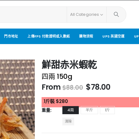
All Categories
門市地址
上傳FPS 付款證明或入數紙
購物流程
UPS 英國空運
U
鮮甜赤米蝦乾
四兩 150g
From
$
78.00
$
88.00
1斤裝 $280
標籤:
重量
4兩
半斤
1斤
清除