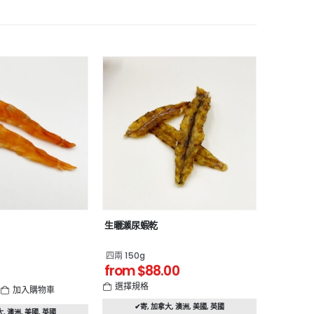
生曬瀨尿蝦乾
四兩 150g
from
$
88.00
選擇規格
加入購物車
✔寄
,
加拿大
,
澳洲
,
美國
,
英國
大
,
澳洲
,
美國
,
英國