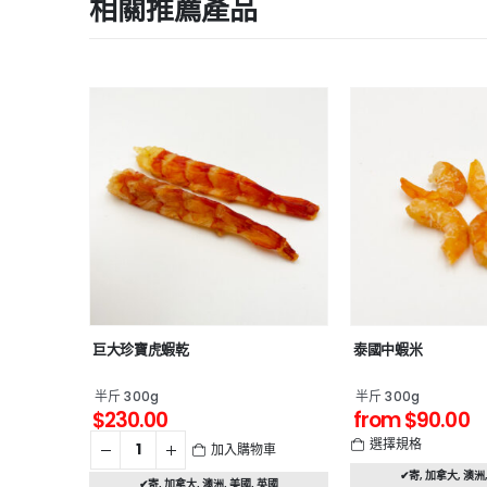
相關推薦產品
巨大珍寶虎蝦乾
泰國中蝦米
半斤 300g
半斤 300g
$
230.00
from
$
90.00
選擇規格
加入購物車
物車
✔寄
,
加拿大
,
澳洲
✔寄
,
加拿大
,
澳洲
,
美國
,
英國