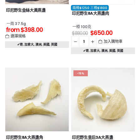
兩樽$1250 三樽$1800
印尼野生金絲大黃燕盞
印尼野生8A大燕盞肉
一兩 37.5g
一樽 100克
from
$
398.00
$
650.00
$
880.00
選擇規格
加入購物車
✔寄
,
加拿大
,
澳洲
,
美國
,
英國
✔寄
,
加拿大
,
澳洲
,
美國
,
英國
-15%
印尼野生8A大燕盞角
印尼野生皇后3A大燕盞