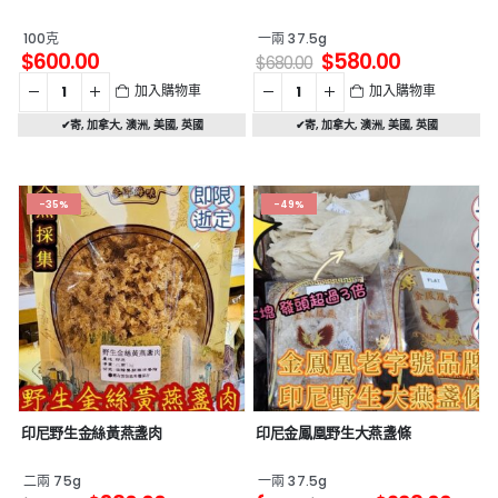
100克
一兩 37.5g
$
600.00
$
580.00
$
680.00
加入購物車
加入購物車
✔寄
,
加拿大
,
澳洲
,
美國
,
英國
✔寄
,
加拿大
,
澳洲
,
美國
,
英國
-35%
-49%
印尼野生金絲黃燕盞肉
印尼金鳳凰野生大燕盞條
二兩 75g
一兩 37.5g