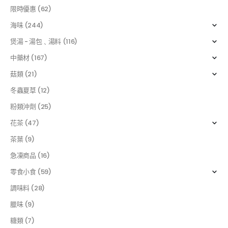
限時優惠
(62)
海味
(244)
煲湯 - 湯包﹑湯料
(116)
中藥材
(167)
菇類
(21)
冬蟲夏草
(12)
粉類沖劑
(25)
花茶
(47)
茶葉
(9)
急凍商品
(16)
零食小食
(59)
調味料
(28)
臘味
(9)
糖類
(7)