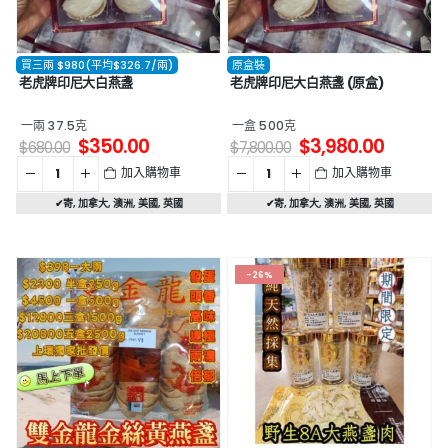
買三兩 $980(平均$326.7/兩)
原盒裝
老虎牌印尼大白燕盞
老虎牌印尼大白燕盞 (原盒)
一兩 37.5克
一盒 500克
$
350.00
$
3,980.00
$
680.00
$
7,800.00
加入購物車
加入購物車
✔寄
,
加拿大
,
澳洲
,
美國
,
英國
✔寄
,
加拿大
,
澳洲
,
美國
,
英國
-26%