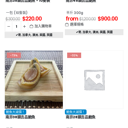
南非38頭吉品鮑魚 - 10隻裝
南非48頭吉品鮑魚
一包 (10隻裝)
半斤 300g
$
220.00
from
$
900.00
$
300.00
$
1,200.00
選擇規格
加入購物車
✔寄
,
加拿大
,
澳洲
,
美國
,
英國
✔寄
,
加拿大
,
澳洲
,
美國
,
英國
-73%
-32%
鮑魚大減價！
鮑魚大減價！
南非38頭吉品鮑魚
南非28頭吉品鮑魚