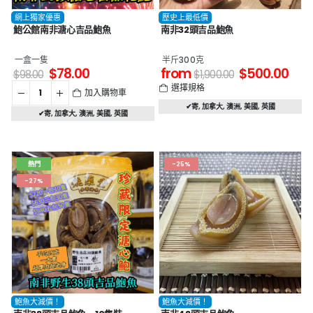
網上獨家優惠
歷史上最低價
鮑公館南非溏心吉品鮑魚
南非32頭吉品鮑魚
一盒一隻
半斤300克
$
78.00
from
$
500.00
$
98.00
$
1,900.00
選擇規格
加入購物車
✔寄
,
加拿大
,
澳洲
,
美國
,
英國
✔寄
,
加拿大
,
澳洲
,
美國
,
英國
熱門
-25%
-27%
鮑魚大減價！
鮑魚大減價！