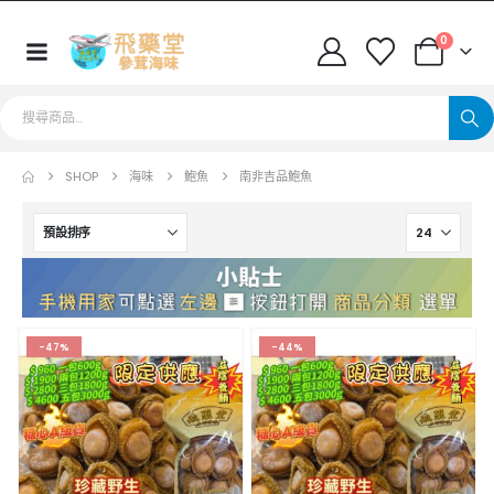
0
SHOP
海味
鮑魚
南非吉品鮑魚
-47%
-44%