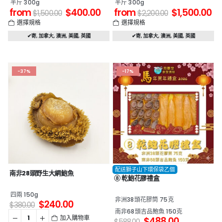
半斤 300g
半斤 300g
from
$
400.00
from
$
1,500.00
$
1,500.00
$
2,200.00
選擇規格
選擇規格
✔寄
,
加拿大
,
澳洲
,
美國
,
英國
✔寄
,
加拿大
,
澳洲
,
美國
,
英國
-37%
-17%
配送獅子山下環保袋乙個
南非28頭野生大網鮑魚
⑧ 乾鮑花膠禮盒
四兩 150g
非洲38頭花膠筒 75克
$
240.00
$
380.00
南非68頭吉品鮑魚 150克
加入購物車
$
488.00
$
588.00