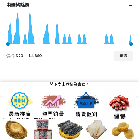
由價格篩選
價格:
$70
—
$4,680
篩選
閣下尚未登錄為會員。
請先登入，再打開會員卡
積分記錄
會員分級及積分獎賞 介紹
海味 - 鮑參翅﹑瑤柱﹑蝦乾…