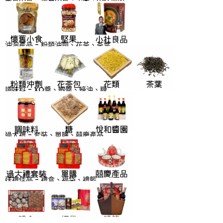
沖泡產品 - 粉類沖劑、花茶、茶葉
調味料 - XO醬、蝦醬、蠔油、糖
過大禮 - 套裝、單購、囍慶產品
送禮佳品 - 禮盒、福袋、禮籃