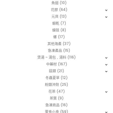
魚翅
(10)
花膠
(64)
元貝
(13)
蝦乾
(7)
蠔豉
(8)
螺
(17)
其他海產
(37)
急凍產品
(15)
煲湯 – 湯包﹑湯料
(116)
中藥材
(167)
菇類
(21)
冬蟲夏草
(12)
粉類沖劑
(25)
花茶
(47)
茶葉
(9)
急凍商品
(16)
零食小食
(59)