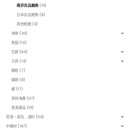
南非吉品鮑魚
(15)
日本吉品鮑魚
(8)
其他乾鮑
(3)
海參
(30)
魚翅
(10)
花膠
(64)
元貝
(13)
蝦乾
(7)
蠔豉
(8)
螺
(17)
其他海產
(37)
急凍產品
(15)
煲湯 - 湯包﹑湯料
(116)
中藥材
(167)