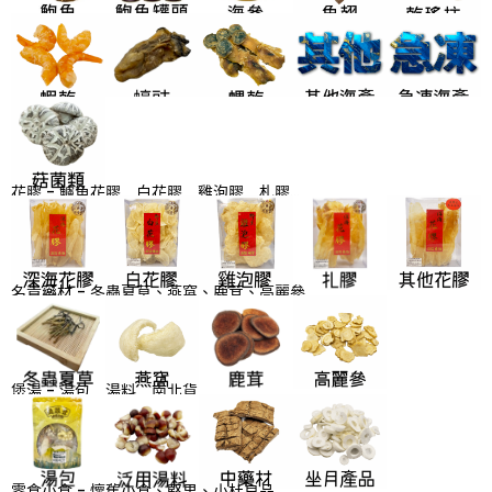
花膠 - 鱸魚花膠﹑白花膠﹑雞泡膠﹑札膠…
名貴藥材 - 冬蟲夏草、燕窩、鹿茸、高麗參
煲湯 - 湯包﹑湯料﹑南北貨
零食小食 - 懷舊小食、堅果、小杜良品