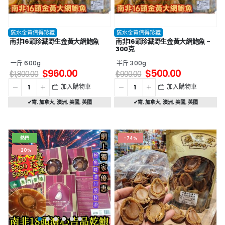
舊水金黃值得珍藏
舊水金黃值得珍藏
南非16頭珍藏野生金黃大網鮑魚
南非16頭珍藏野生金黃大網鮑魚 -
300克
一斤 600g
半斤 300g
$
960.00
$
500.00
$
1,800.00
$
900.00
加入購物車
加入購物車
✔寄
,
加拿大
,
澳洲
,
美國
,
英國
✔寄
,
加拿大
,
澳洲
,
美國
,
英國
熱門
-74%
-20%