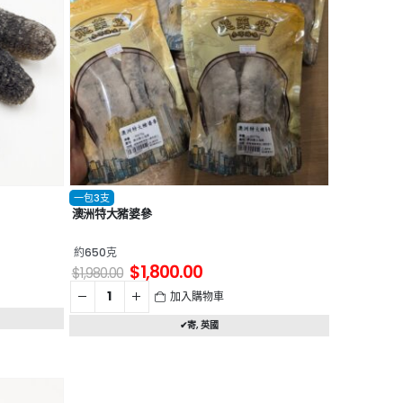
一包3支
澳洲特大豬婆參
約650克
$
1,800.00
$
1,980.00
加入購物車
✔寄
,
英國