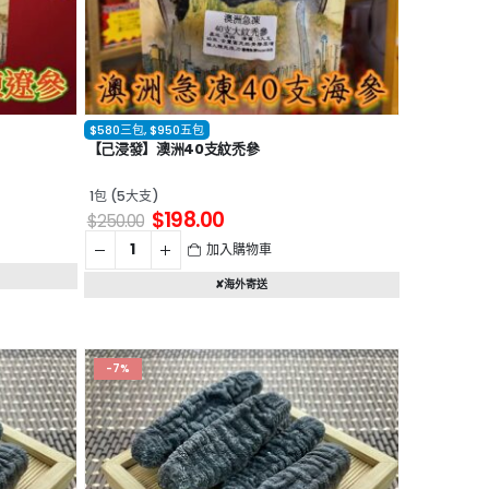
$580三包
,
$950五包
【己浸發】澳洲40支紋禿參
1包 (5大支)
$
198.00
$
250.00
加入購物車
✘海外寄送
-7%