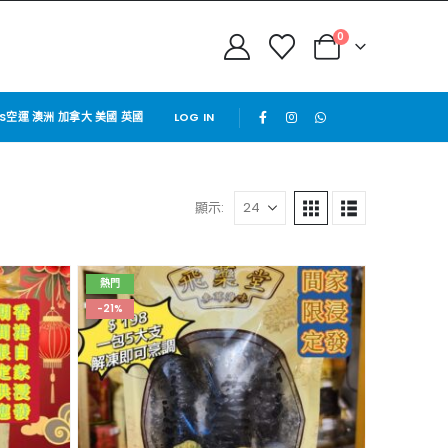
0
PS空運 澳洲 加拿大 美國 英國
LOG IN
顯示:
熱門
-21%