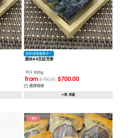
海參減價優惠中！
澳洲40支紋禿參
半斤 300g
from
$
700.00
$
750.00
選擇規格
✔寄
,
英國
-9%