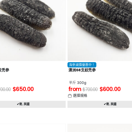
海參減價優惠中！
紋禿參
澳洲68支紋禿參
半斤 300g
$
650.00
from
$
600.00
700.00
$
700.00
格
選擇規格
✔寄
,
英國
✔寄
,
英國