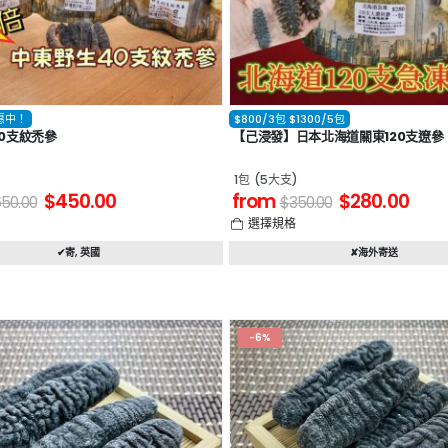
惠中！
$800/3包 $1300/5包
0支紋禿參
【己浸發】日本北海道關東120支遼參
1包 (5大支)
$
450.00
from
$
280.00
650.00
$
350.00
格
選擇規格
✔寄
,
英國
✘海外寄送
-6%