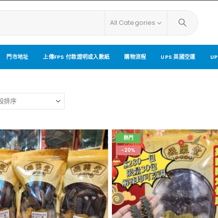
All Categories
門市地址
上傳FPS 付款證明或入數紙
購物流程
UPS 英國空運
U
熱門
-20%