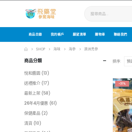
商品目錄
我的帳戶
願望清單
購物車
聯絡我們
SHOP
海味
海參
澳洲禿參
商品分類
排序:
悅和醬園
(13)
送禮推介
(17)
-31%
最新上架
(58)
26年4月優惠
(61)
保健產品
(2)
清貨
(10)