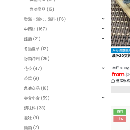
急凍產品
(15)
煲湯 - 湯包﹑湯料
(116)
中藥材
(167)
菇類
(21)
冬蟲夏草
(12)
海參減價優
澳洲20支
粉類沖劑
(25)
半斤 300g
花茶
(47)
from
$
茶葉
(9)
選擇規
急凍商品
(16)
零食小食
(59)
調味料
(28)
熱門
臘味
(9)
-7%
糖類
(7)