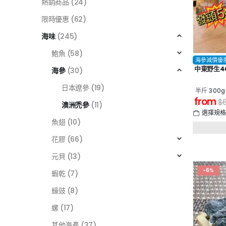
熱銷商品
(24)
限時優惠
(62)
海味
(245)
鮑魚
(58)
海參減價優
中東野生4
海參
(30)
日本遼參
(19)
半斤 300g
from
$
澳洲禿參
(11)
選擇規
魚翅
(10)
花膠
(66)
元貝
(13)
-6%
蝦乾
(7)
蠔豉
(8)
螺
(17)
其他海產
(37)