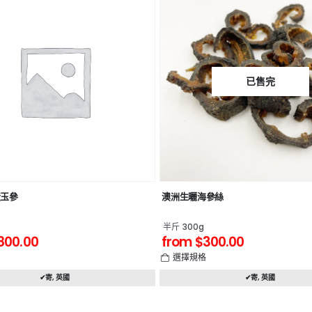
已售完
黃玉參
澳洲生曬海參絲
半斤 300g
800.00
from
$
300.00
格
選擇規格
✔寄
,
英國
✔寄
,
英國