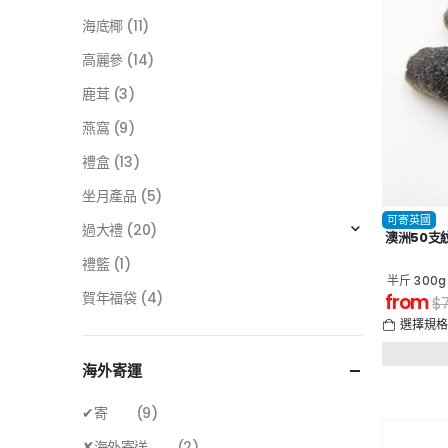
海底椰
(11)
高麗參
(14)
鹿茸
(3)
燕窩
(9)
禮盒
(13)
坐月產品
(5)
可寄英國
過大禮
(20)
澳洲50支
禮籃
(1)
半斤 300g
賀年福袋
(4)
from
$
選擇規
海外寄運
✔寄
(9)
✘海外寄送
(2)