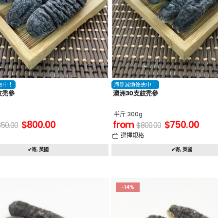
惠中！
海參減價優惠中！
紋禿參
澳洲30支紋禿參
半斤 300g
$
800.00
from
$
750.00
850.00
$
800.00
格
選擇規格
✔寄
,
英國
✔寄
,
英國
-14%